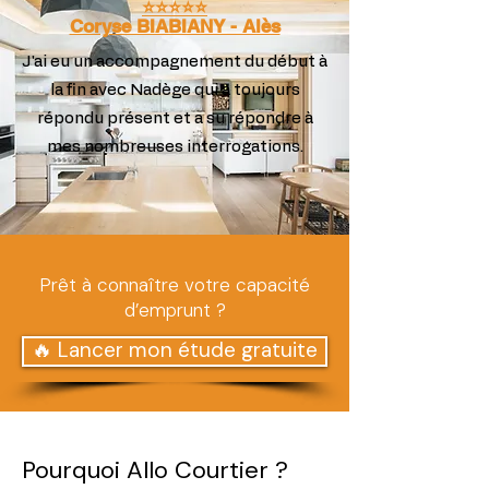
⭐️⭐️⭐️⭐️⭐️
Coryse BIABIANY - Alès
J'ai eu un accompagnement du début à
la fin avec Nadège qui a toujours
répondu présent et a su répondre à
mes nombreuses interrogations.
Prêt à connaître votre capacité
d’emprunt ?
🔥 Lancer mon étude gratuite
Pourquoi Allo Courtier ?