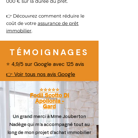
000 € sur la durée du prêt.
👉 Découvrez comment réduire le
coût de votre
assurance de prêt
immobilier
.
TÉMOIGNAGES
⭐ 4,9/5 sur Google avec 125 avis
👉 Voir tous nos avis Google
⭐️⭐️⭐️⭐️⭐️
Fodil Scotto Di
Apollonia -
Gard
Un grand merci à Mme Jouberton
Nadège qui m'a accompagné tout au
long de mon projet d'achat immobilier