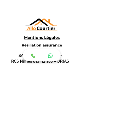
Mentions Légales
Résiliation assurance
SAS ALLO COURTIER –
RCS Nîmes
815 112 933
– ORIAS
n°
16000186
–
www.orias.fr
Un crédit vous engage et doit etre
remboursé. Vérifiez vos capacités de
remboursement avant de vous engager.
PAGES SPÉCIFIQUES
Courtier 100% en ligne
Guide Primo-accédant