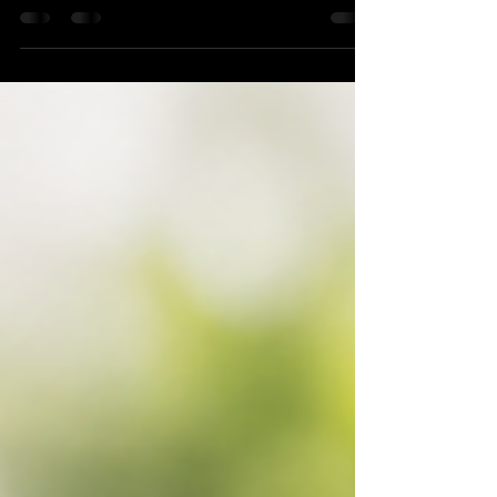
représentent 5 %, 10 % ou 20 % d'apport et
comment déterminer le bon montant pour
votre projet immobilier.